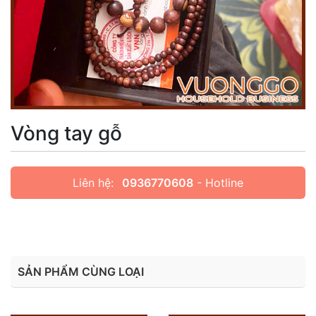
Vòng tay gỗ
Liên hệ:
0936770608
- Hotline
SẢN PHẨM CÙNG LOẠI