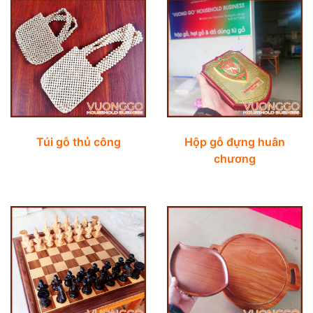
Túi gỗ thủ công
Hộp gỗ đựng huân
chương