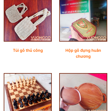
Túi gỗ thủ công
Hộp gỗ đựng huân
chương