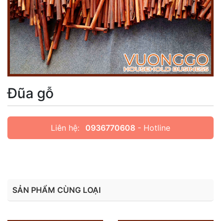
Đũa gỗ
Liên hệ:
0936770608
- Hotline
SẢN PHẨM CÙNG LOẠI