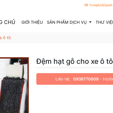
Vuongtkxd@gmail
G CHỦ
GIỚI THIỆU
SẢN PHẨM DỊCH VỤ
THƯ VIỆ
e ô tô
Đệm hạt gỗ cho xe ô tô
Liên hệ:
0936770608
- Hotli