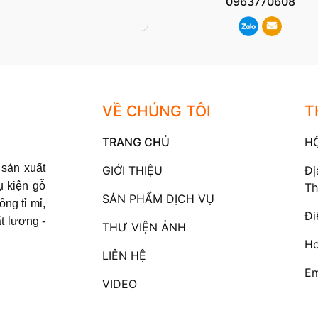
0963770608
VỀ CHÚNG TÔI
T
TRANG CHỦ
H
sản xuất
GIỚI THIỆU
Đị
ụ kiện gỗ
Th
SẢN PHẨM DỊCH VỤ
ông tỉ mỉ,
Đi
t lượng -
THƯ VIỆN ẢNH
Ho
LIÊN HỆ
Em
VIDEO