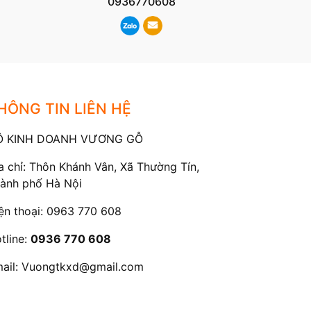
0936770608
HÔNG TIN LIÊN HỆ
Ộ KINH DOANH VƯƠNG GỖ
a chỉ: Thôn Khánh Vân, Xã Thường Tín,
ành phố Hà Nội
ện thoại:
0963 770 608
tline:
0936 770 608
ail:
Vuongtkxd@gmail.com