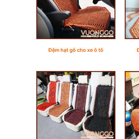
Đệm hạt gỗ cho xe ô tô