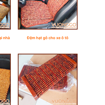
ại nhà
Đệm hạt gỗ cho xe ô tô