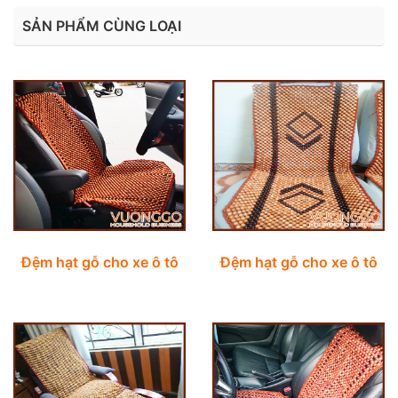
SẢN PHẨM CÙNG LOẠI
Đệm hạt gỗ cho xe ô tô
Đệm hạt gỗ cho xe ô tô