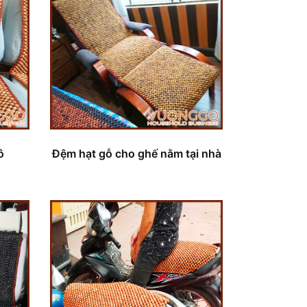
ô
Đệm hạt gỗ cho ghế nằm tại nhà