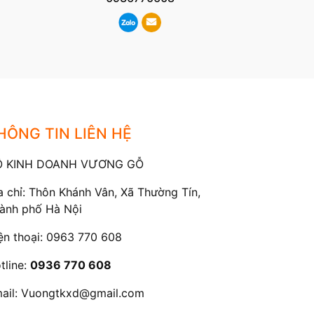
HÔNG TIN LIÊN HỆ
Ộ KINH DOANH VƯƠNG GỖ
a chỉ: Thôn Khánh Vân, Xã Thường Tín,
ành phố Hà Nội
ện thoại:
0963 770 608
tline:
0936 770 608
ail:
Vuongtkxd@gmail.com