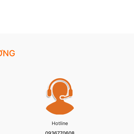
ỢNG
Hotline
0936770608