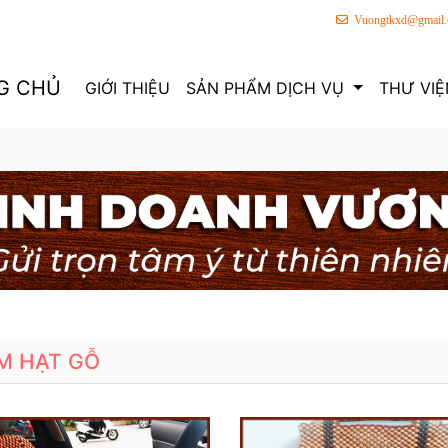
Vuongtkxd@gmail
G CHỦ
GIỚI THIỆU
SẢN PHẨM DỊCH VỤ
THƯ VIỆ
M HẠT GỖ