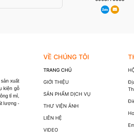
VỀ CHÚNG TÔI
T
TRANG CHỦ
H
sản xuất
GIỚI THIỆU
Đị
ụ kiện gỗ
Th
SẢN PHẨM DỊCH VỤ
ông tỉ mỉ,
Đi
t lượng -
THƯ VIỆN ẢNH
Ho
LIÊN HỆ
Em
VIDEO