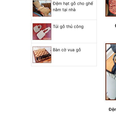
Đệm hạt gỗ cho ghế
Hoàn thiện sản phẩm mẫu
nằm tại nhà
trống lắc tay mini
Trụ sở chính Vương Gỗ
Túi gỗ thủ công
+ Mở nhóm...
Bàn cờ vua gỗ
Đệm