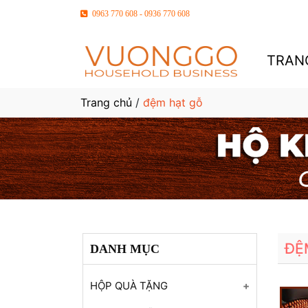
0963 770 608 - 0936 770 608
TRAN
Trang chủ
/
đệm hạt gỗ
ĐỆ
DANH MỤC
HỘP QUÀ TẶNG