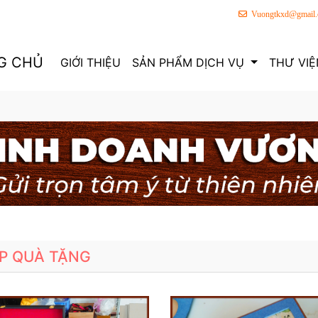
Vuongtkxd@gmail
G CHỦ
GIỚI THIỆU
SẢN PHẨM DỊCH VỤ
THƯ VIỆ
P QUÀ TẶNG