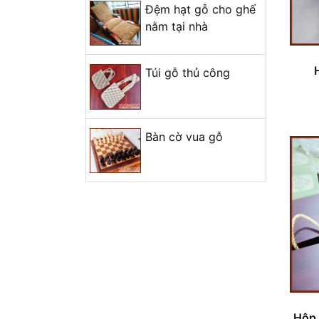
Đệm hạt gỗ cho ghế
Hoàn thiện sản phẩm mẫu
nằm tại nhà
trống lắc tay mini
Trụ sở chính Vương Gỗ
Túi gỗ thủ công
+ Mở nhóm...
Bàn cờ vua gỗ
Hộp 