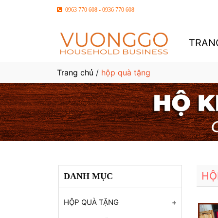
0963 770 608 - 0936 770 608
TRAN
Trang chủ
/
hộp quà tặng
HỘ
DANH MỤC
HỘP QUÀ TẶNG