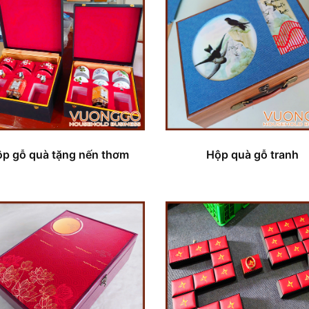
p gỗ quà tặng nến thơm
Hộp quà gỗ tranh