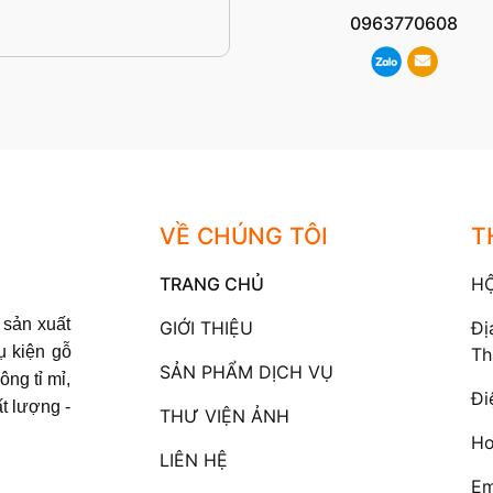
0963770608
VỀ CHÚNG TÔI
T
TRANG CHỦ
H
sản xuất
GIỚI THIỆU
Đị
ụ kiện gỗ
Th
SẢN PHẨM DỊCH VỤ
ông tỉ mỉ,
Đi
t lượng -
THƯ VIỆN ẢNH
Ho
LIÊN HỆ
Em