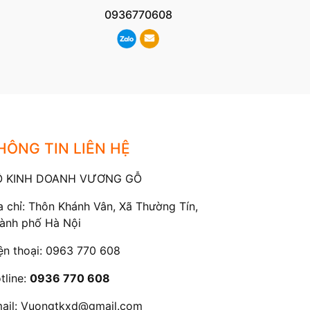
0936770608
HÔNG TIN LIÊN HỆ
Ộ KINH DOANH VƯƠNG GỖ
a chỉ: Thôn Khánh Vân, Xã Thường Tín,
ành phố Hà Nội
ện thoại:
0963 770 608
tline:
0936 770 608
ail:
Vuongtkxd@gmail.com