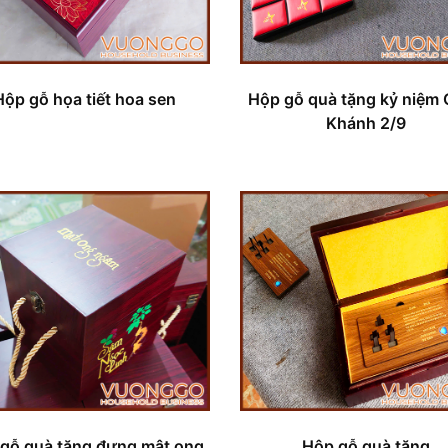
Hộp gỗ họa tiết hoa sen
Hộp gỗ quà tặng kỷ niệm
Khánh 2/9
gỗ quà tặng đựng mật ong
Hộp gỗ quà tặng