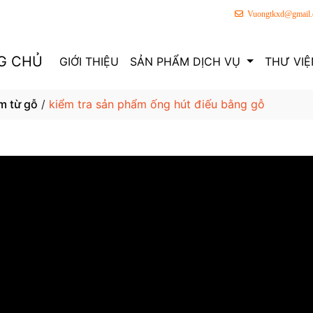
Vuongtkxd@gmail
G CHỦ
GIỚI THIỆU
SẢN PHẨM DỊCH VỤ
THƯ VIỆ
m từ gỗ
/
kiểm tra sản phẩm ống hút điếu bằng gỗ