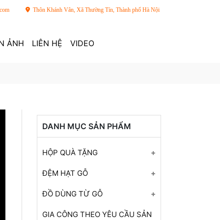
.com
Thôn Khánh Vân, Xã Thường Tín, Thành phố Hà Nội
N ẢNH
LIÊN HỆ
VIDEO
DANH MỤC SẢN PHẨM
HỘP QUÀ TẶNG
Hộp gỗ quà tặng nến thơm
ĐỆM HẠT GỖ
Hộp quà gỗ tranh
Đệm hạt gỗ cho xe ô tô
ĐỒ DÙNG TỪ GỖ
Hộp gỗ khắc cá chép sen
Đệm hạt gỗ cho xe ô tô
Túi gỗ thủ công
GIA CÔNG THEO YÊU CẦU SẢN