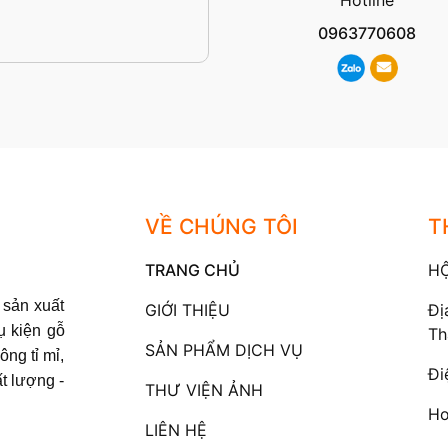
0963770608
VỀ CHÚNG TÔI
T
TRANG CHỦ
H
sản xuất
GIỚI THIỆU
Đị
ụ kiện gỗ
Th
SẢN PHẨM DỊCH VỤ
ông tỉ mỉ,
Đi
t lượng -
THƯ VIỆN ẢNH
Ho
LIÊN HỆ