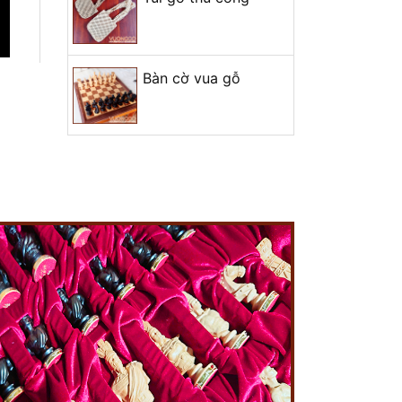
+ Mở nhóm...
Bàn cờ vua gỗ