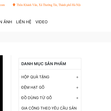
.com
Thôn Khánh Vân, Xã Thường Tín, Thành phố Hà Nội
N ẢNH
LIÊN HỆ
VIDEO
DANH MỤC SẢN PHẨM
HỘP QUÀ TẶNG
Hộp gỗ quà tặng nến thơm
ĐỆM HẠT GỖ
Hộp quà gỗ tranh
Đệm hạt gỗ cho xe ô tô
ĐỒ DÙNG TỪ GỖ
Hộp gỗ khắc cá chép sen
Đệm hạt gỗ cho xe ô tô
Túi gỗ thủ công
GIA CÔNG THEO YÊU CẦU SẢN