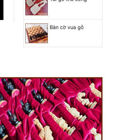
+ Mở nhóm...
Bàn cờ vua gỗ