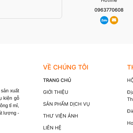
0963770608
VỀ CHÚNG TÔI
T
TRANG CHỦ
H
sản xuất
GIỚI THIỆU
Đị
ụ kiện gỗ
Th
SẢN PHẨM DỊCH VỤ
ông tỉ mỉ,
Đi
t lượng -
THƯ VIỆN ẢNH
Ho
LIÊN HỆ