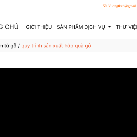
Vuongtkxd@gmail
G CHỦ
GIỚI THIỆU
SẢN PHẨM DỊCH VỤ
THƯ VIỆ
m từ gỗ
/
quy trình sản xuất hộp quà gỗ